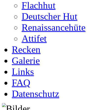
Flachhut
Deutscher Hut
Renaissancehüte
Attifet
Recken
Galerie
Links
FAQ
Datenschutz